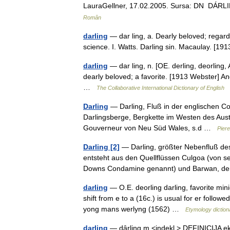
LauraGellner, 17.02.2005. Sursa: DN DÁRLING
Român
darling
— dar ling, a. Dearly beloved; regard
science. I. Watts. Darling sin. Macaulay. [1
darling
— dar ling, n. [OE. derling, deorling, 
dearly beloved; a favorite. [1913 Webster] An
…
The Collaborative International Dictionary of English
Darling
— Darling, Fluß in der englischen Co
Darlingsberge, Bergkette im Westen des Aus
Gouverneur von Neu Süd Wales, s.d …
Piere
Darling [2]
— Darling, größter Nebenfluß des 
entsteht aus den Quellflüssen Culgoa (von se
Downs Condamine genannt) und Barwan,
darling
— O.E. deorling darling, favorite min
shift from e to a (16c.) is usual for er follow
yong mans werlyng (1562) …
Etymology diction
darling
— dȃrling m <indekl.> DEFINICIJA eksp