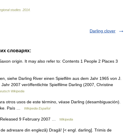
egional
studies
.
2014
.
Darling clover
гих словарях:
xon origin. It may also refer to: Contents 1 People 2 Places 3
en, siehe Darling River einen Spielfilm aus dem Jahr 1965 von J.
Jahr 2007 veröffentlichte Spielfilme Darling (2007, Christine
eutsch Wikipedia
a otros usos de este término, véase Darling (desambiguación).
ourke. País …
Wikipedia Español
e Released 9 February 2007 …
Wikipedia
e adresare din engleză) Dragă! [< engl. darling]. Trimis de