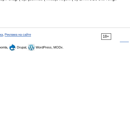
ка
,
Реклама на сайте
18+
omla,
Drupal,
WordPress, MODx.