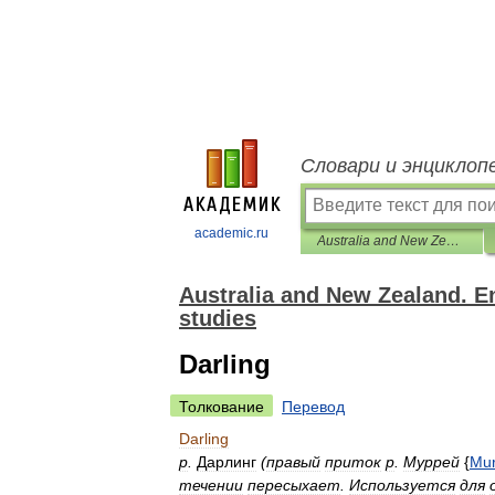
Словари и энциклоп
academic.ru
Australia and New Zealand. English-Russian dictionary of regional studies
Australia and New Zealand. En
studies
Darling
Толкование
Перевод
Darling
р
.
Дарлинг
(
правый
приток
р
.
Муррей
{
Mur
течении
пересыхает
.
Используется
для