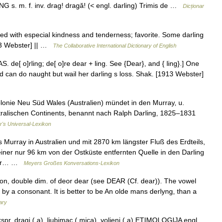
 s. m. f. inv. drag! dragă! (< engl. darling) Trimis de …
Dicționar
ed with especial kindness and tenderness; favorite. Some darling
913 Webster] || …
The Collaborative International Dictionary of English
AS. de[ o]rling; de[ o]re dear + ling. See {Dear}, and { ling}.] One
d can do naught but wail her darling s loss. Shak. [1913 Webster]
lonie Neu Süd Wales (Australien) mündet in den Murray, u.
tralischen Continents, benannt nach Ralph Darling, 1825–1831
r's Universal-Lexikon
Murray in Australien und mit 2870 km längster Fluß des Erdteils,
iner nur 96 km von der Ostküste entfernten Quelle in den Darling
 der… …
Meyers Großes Konversations-Lexikon
ion, double dim. of deor dear (see DEAR (Cf. dear)). The vowel
ed by a consonant. It is better to be An olde mans derlyng, than a
ary
r. dragi ( a), ljubimac ( mica), voljeni ( a) ETIMOLOGIJA engl.