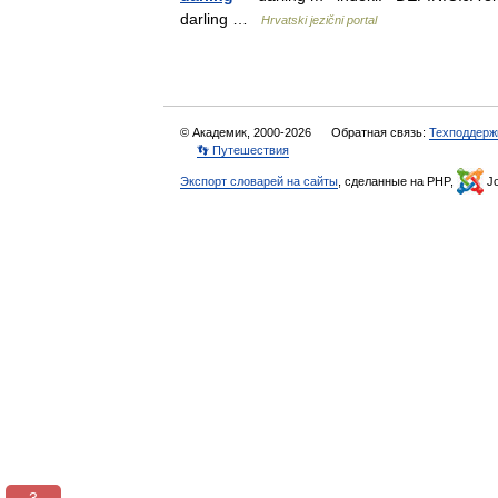
darling …
Hrvatski jezični portal
© Академик, 2000-2026
Обратная связь:
Техподдерж
👣 Путешествия
Экспорт словарей на сайты
, сделанные на PHP,
Jo