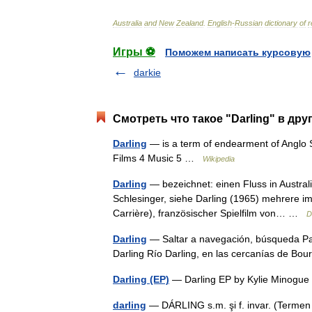
Australia
and
New
Zealand
.
English
-
Russian
dictionary
of
r
Игры ⚽
Поможем написать курсовую
darkie
Смотреть что такое "Darling" в дру
Darling
— is a term of endearment of Anglo Sa
Films 4 Music 5 …
Wikipedia
Darling
— bezeichnet: einen Fluss in Australi
Schlesinger, siehe Darling (1965) mehrere im 
Carrière), französischer Spielfilm von… …
D
Darling
— Saltar a navegación, búsqueda Par
Darling Río Darling, en las cercanías de B
Darling (EP)
— Darling EP by Kylie Minogu
darling
— DÁRLING s.m. şi f. invar. (Termen d