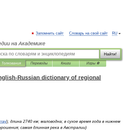
Запомнить сайт
Словарь на свой сайт
RU
едии на Академике
Найти!
Толкования
Переводы
Книги
Игры ⚽
glish-Russian dictionary of regional
ray
}
;
длина
2740
км
;
маловодна
;
в
сухое
время
года
в
нижнем
орошения
;
самая
длинная
река
в
Австралии
)